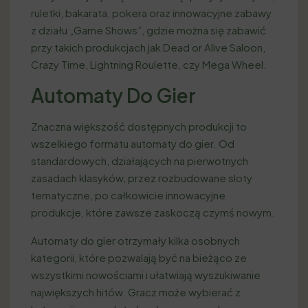
ruletki, bakarata, pokera oraz innowacyjne zabawy
z działu „Game Shows”, gdzie można się zabawić
przy takich produkcjach jak Dead or Alive Saloon,
Crazy Time, Lightning Roulette, czy Mega Wheel.
Automaty Do Gier
Znaczna większość dostępnych produkcji to
wszelkiego formatu automaty do gier. Od
standardowych, działających na pierwotnych
zasadach klasyków, przez rozbudowane sloty
tematyczne, po całkowicie innowacyjne
produkcje, które zawsze zaskoczą czymś nowym.
Automaty do gier otrzymały kilka osobnych
kategorii, które pozwalają być na bieżąco ze
wszystkimi nowościami i ułatwiają wyszukiwanie
największych hitów. Gracz może wybierać z