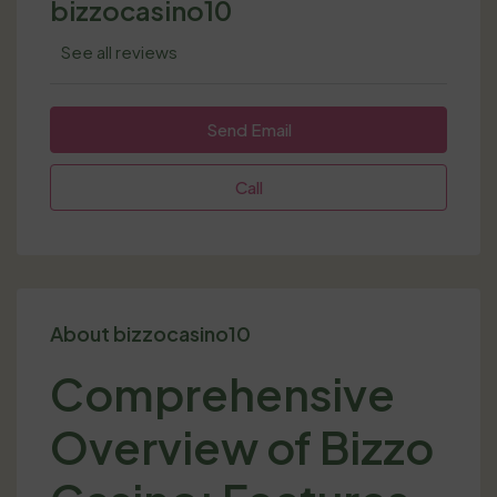
bizzocasino10
See all reviews
Send Email
Call
About bizzocasino10
Comprehensive
Overview of Bizzo