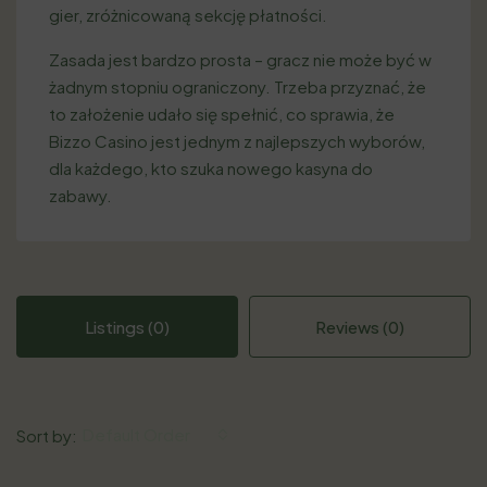
gier, zróżnicowaną sekcję płatności.
Zasada jest bardzo prosta – gracz nie może być w
żadnym stopniu ograniczony. Trzeba przyznać, że
to założenie udało się spełnić, co sprawia, że
Bizzo Casino jest jednym z najlepszych wyborów,
dla każdego, kto szuka nowego kasyna do
zabawy.
Listings (0)
Reviews (0)
Default Order
Sort by: