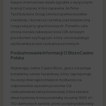
Kasyno internetowe działa zgodnie z wytycznymi
licencji Curacao, która zapewnia, że firma
TechSolutions Group Limited spełnia wszelkie
standardy i dostarcza rzetelną oraz bezpieczną
rozgrywkę przy grach losowych. Ponadto cała
strona została zabezpieczona 128-bitowym
protokołem szyfrującym, który chroni każdego
użytkownika przed osobami postronnymi.
Podsumowanie Informacji O BizzoCasino
Polska
Wybierając online Casino Bizzo, gracz otrzymuje
kompletny serwis hazardowy, który zaproponuje
mu wszystkie najistotniejsze możliwości na
odpowiednio wysokim poziomie Od
rozbudowanej sekcji bonusowej, która zawiera
dwustopniowy bonus powitalny na sumę 1600 zł i
150 darmowych spinów, przez potężną bibliotekę