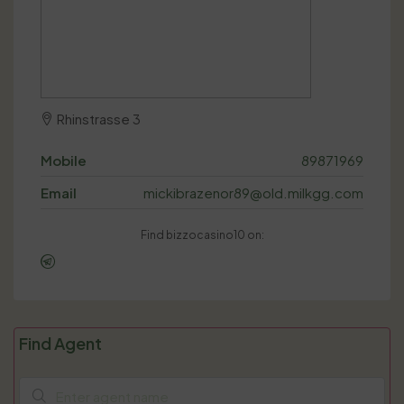
Rhinstrasse 3
Mobile
89871969
Email
mickibrazenor89@old.milkgg.com
Find bizzocasino10 on:
Find Agent