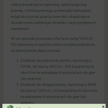
zdecydowali się na ogromną, wielotysięczną
premię, z której pełnego potencjału nie będzie
mógł skorzystać praktycznie nikt i skupili się na
dostarczeniu solidnego dodatku, na przystępnych
warunkach.
W ten sposób powstała oferta na sumę 1600 zł i
150 darmowych spinów, która została podzielona
na dwie premie depozytowe:
Dodatek do pierwszej wpłaty, wynoszący
100%, do kwoty 400 zł + 100 bezpłatnych
obrotów na wskazanych automatach do gier
(do wyboru).
Dodatek do drugiej wpłaty, wynoszący 50%,
do kwoty 1200 zł + 50 bezpłatnych obrotów
na wskazanych automatach do gier (do
wyboru).
×