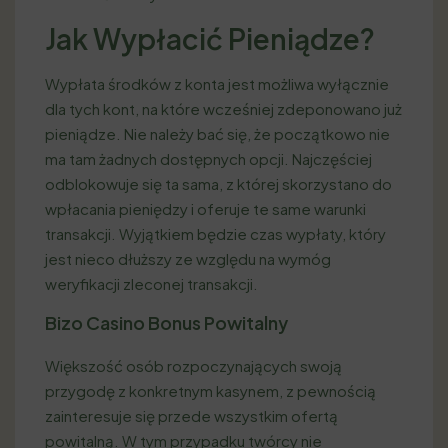
Jak Wypłacić Pieniądze?
Wypłata środków z konta jest możliwa wyłącznie
dla tych kont, na które wcześniej zdeponowano już
pieniądze. Nie należy bać się, że początkowo nie
ma tam żadnych dostępnych opcji. Najczęściej
odblokowuje się ta sama, z której skorzystano do
wpłacania pieniędzy i oferuje te same warunki
transakcji. Wyjątkiem będzie czas wypłaty, który
jest nieco dłuższy ze względu na wymóg
weryfikacji zleconej transakcji.
Bizo Casino Bonus Powitalny
Większość osób rozpoczynających swoją
przygodę z konkretnym kasynem, z pewnością
zainteresuje się przede wszystkim ofertą
powitalną. W tym przypadku twórcy nie